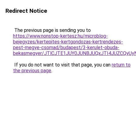
Redirect Notice
The previous page is sending you to
https://www.nonstop-kertesz.hu/microblog-
bejegyzes/kertepites-kertgondozas-kertrendezes-
pest-megye-csomad/budapest/3-kerulet-obuda-
bekasmegyer/JTlCJTE1JUY0JUNBJUQxJTI4JUZCQyU
If you do not want to visit that page, you can
return to
the previous page
.