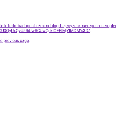
-tetofedo-badogos.hu/microblog-bejegyzes/cserepes-csereple
MCU3QyUxQyU5RiUwRCUwQnklOEElMjYlMDM%3D/
.
he previous page
.