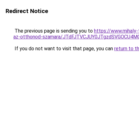
Redirect Notice
The previous page is sending you to
https://www.mihaly
az-otthonod-szamara/JTdFJTVCJUY0JTgzdSVGOCU4
If you do not want to visit that page, you can
return to t